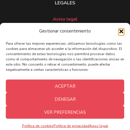
LEGALES
Aviso legal
Política de privacidad
Gestionar consentimiento
Política de cookies
Declaración de accesibilidad
Para ofrecer las mejores experiencias, utilizamos tecnologías como las
cookies para almacenar y/o acceder a la información del dispositivo. El
consentimiento de estas tecnologías nos permitirá procesar datos
como el comportamiento de navegación o las identificaciones únicas en
este sitio. No consentir o retirar el consentimiento, puede afectar
negativamente a ciertas características y funciones.
ACEPTAR
DENEGAR
Copyright © 2026 Tu Desfibrilador Online Todos los
1
VER PREFERENCIAS
The
derechos reservados - Web gestionada por
Squads
Política de cookies
Política de privacidad
Aviso legal