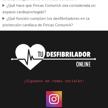
¿Qué hace que Fincas ComunIA sea considerada un
espacio cardioprotegido?
¿Qué función cumplen los desfibriladores en la
protección cardíaca de Fincas ComunIA?
¡Síguenos en redes sociales!