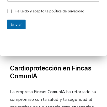
l
*
b
é
r
P
He leido y acepto la política de privacidad
f
e
o
o
R
l
n
G
í
Enviar
o
P
t
D
i
T
900 525 554
c
O llámanos al
e
a
l
R
é
G
f
P
o
D
n
o
Cardioprotección en Fincas
ComunIA
La empresa
Fincas ComunIA
ha reforzado su
compromiso con la salud y la seguridad al