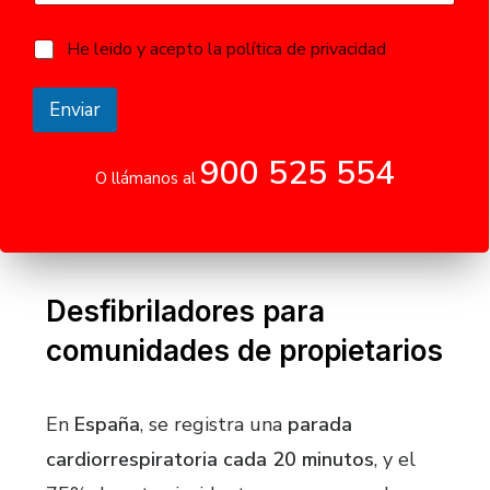
l
*
é
é
f
P
He leido y acepto la política de privacidad
f
o
o
o
n
l
n
o
í
Enviar
o
R
t
G
i
P
900 525 554
c
O llámanos al
D
a
T
R
e
G
l
P
é
D
f
o
Desfibriladores para
n
comunidades de propietarios
o
En
España
, se registra una
parada
cardiorrespiratoria cada 20 minutos
, y el