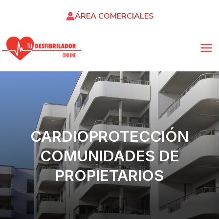
Ir
ÁREA COMERCIALES
al
contenido
MA
ME
CARDIOPROTECCIÓN
COMUNIDADES DE
PROPIETARIOS