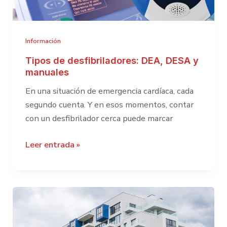
Información
Tipos de desfibriladores: DEA, DESA y
manuales
En una situación de emergencia cardíaca, cada
segundo cuenta. Y en esos momentos, contar
con un desfibrilador cerca puede marcar
Tipos
Leer entrada »
de
desfibriladores:
DEA,
DESA
y
manuales