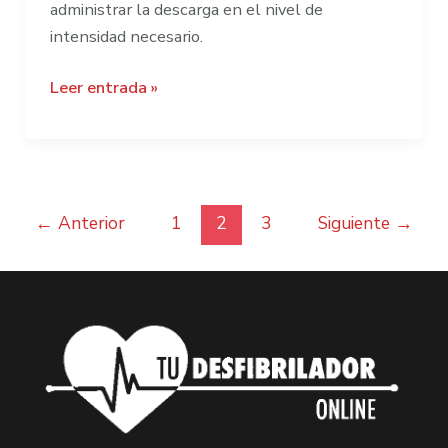
administrar la descarga en el nivel de
intensidad necesario.
¿Qué
Leer entrada »
es
un
desfibrilador?
←
Anterior
1
2
3
Siguiente
→