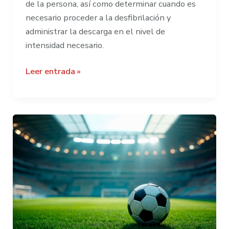
de la persona, así como determinar cuando es
necesario proceder a la desfibrilación y
administrar la descarga en el nivel de
intensidad necesario.
¿Son
Leer entrada »
comunes
las
emergencias
cardíacas
en
clínicas
dentales?