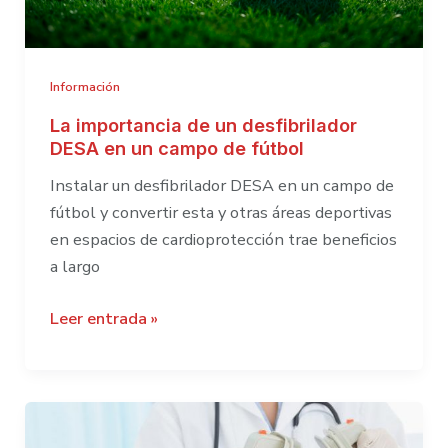
Información
La importancia de un desfibrilador
DESA en un campo de fútbol
Instalar un desfibrilador DESA en un campo de
fútbol y convertir esta y otras áreas deportivas
en espacios de cardioprotección trae beneficios
a largo
La
Leer entrada »
importancia
de
un
desfibrilador