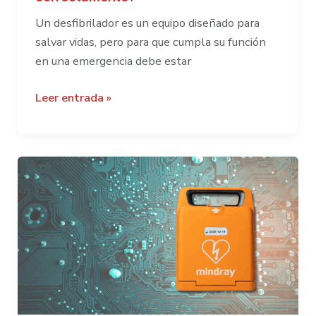
Un desfibrilador es un equipo diseñado para
salvar vidas, pero para que cumpla su función
en una emergencia debe estar
¿Qué
Leer entrada »
mantenimiento
necesita
un
desfibrilador
para
funcionar
correctamente?