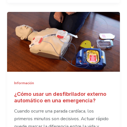
tu
empresa
debería
contar
con
un
desfibrilador?
Información
¿Cómo usar un desfibrilador externo
automático en una emergencia?
Cuando ocurre una parada cardíaca, los
primeros minutos son decisivos. Actuar rápido
puede marcar la diferencia entre la vida y