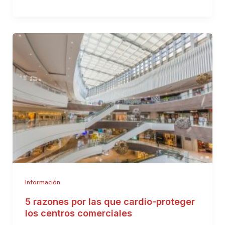
con
CAF
Canarias-
Por
una
comunidad
de
vecinos
con
corazón
Información
5 razones por las que cardio-proteger
los centros comerciales