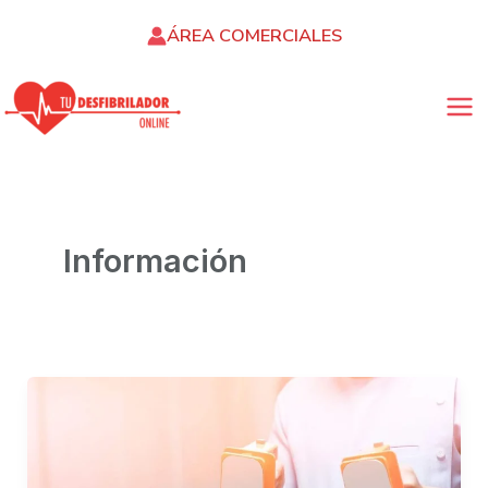
Ir
ÁREA COMERCIALES
al
contenido
MA
ME
Información